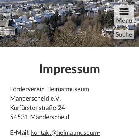
ZUM HAUPTINHALT DER SEITE SPRINGEN
Menu
Suche
Startseite
Impressum
Rundgang
Förderverein Heimatmuseum
Aktuelles
Manderscheid e.V.
Archiv
Kurfürstenstraße 24
54531 Manderscheid
Unvergessene
E-Mail:
kontakt@heimatmuseum-