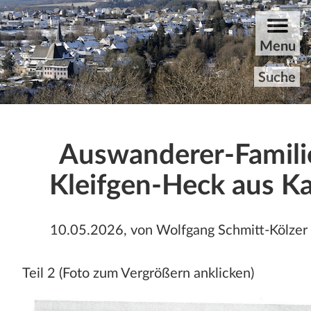
ZUM HAUPTINHALT DER SEITE SPRINGEN
Menu
Suche
Startseite
Auswanderer-Famili
Rundgang
Kleifgen-Heck aus Ka
Aktuelles
10.05.2026, von Wolfgang Schmitt-Kölzer
Archiv
Teil 2 (Foto zum Vergrößern anklicken)
Unvergessene