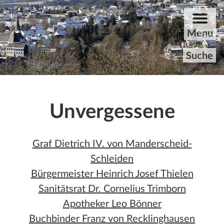
ZUM HAUPTINHALT DER SEITE SPRINGEN
Menu
Suche
Startseite
Unvergessene
Rundgang
Graf Dietrich IV. von Manderscheid-
Aktuelles
Schleiden
Archiv
Bürgermeister Heinrich Josef Thielen
Sanitätsrat Dr. Cornelius Trimborn
Unvergessene
Apotheker Leo Bönner
Buchbinder Franz von Recklinghausen