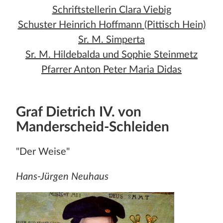
Stadt und Land
Schriftstellerin Clara Viebig
Schuster Heinrich Hoffmann (Pittisch Hein)
Publikationen
Sr. M. Simperta
Blog
Sr. M. Hildebalda und Sophie Steinmetz
Pfarrer Anton Peter Maria Didas
Impressum
Datenschutz
Graf Dietrich IV. von
Termine
Manderscheid-Schleiden
"Der Weise"
Hans-Jürgen Neuhaus