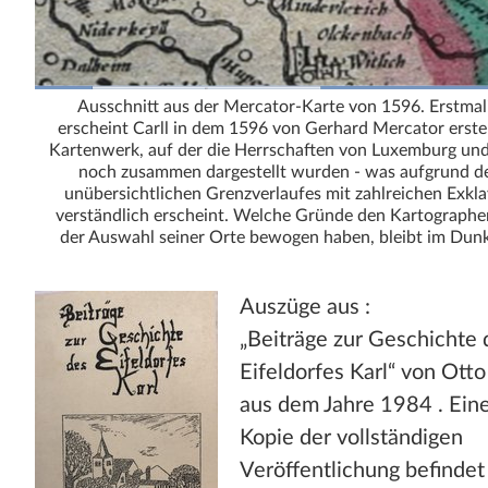
Stadt und Land
Publikationen
Ausschnitt aus der Mercator-Karte von 1596. Erstmal
Blog
erscheint Carll in dem 1596 von Gerhard Mercator erste
Kartenwerk, auf der die Herrschaften von Luxemburg und
Impressum
noch zusammen dargestellt wurden - was aufgrund d
unübersichtlichen Grenzverlaufes mit zahlreichen Exkl
Datenschutz
verständlich erscheint. Welche Gründe den Kartographe
der Auswahl seiner Orte bewogen haben, bleibt im Dunk
Termine
Auszüge aus :
„Beiträge zur Geschichte 
Eifeldorfes Karl“ von Ott
aus dem Jahre 1984 . Ein
Kopie der vollständigen
Veröffentlichung befindet