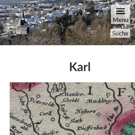
ZUM HAUPTINHALT DER SEITE SPRINGEN
Menu
Suche
Startseite
Karl
Rundgang
Aktuelles
Archiv
Unvergessene