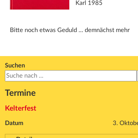
Karl 1985
Bitte noch etwas Geduld ... demnächst mehr
Suchen
Termine
Kelterfest
Datum
3. Oktob