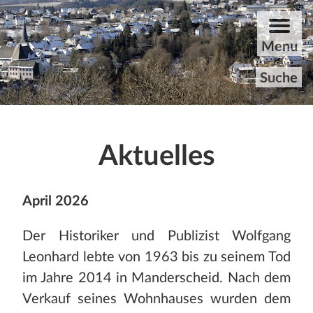
ZUM HAUPTINHALT DER SEITE SPRINGEN
Menu
Suche
Startseite
Aktuelles
Rundgang
April 2026
Aktuelles
Der Historiker und Publizist Wolfgang
Archiv
Leonhard lebte von 1963 bis zu seinem Tod
Unvergessene
im Jahre 2014 in Manderscheid. Nach dem
Verkauf seines Wohnhauses wurden dem