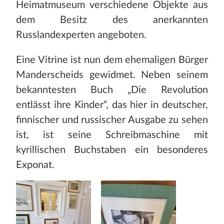
Stadt und Land
Heimatmuseum verschiedene Objekte aus
dem Besitz des anerkannten
Publikationen
Russlandexperten angeboten.
Blog
Eine Vitrine ist nun dem ehemaligen Bürger
Manderscheids gewidmet. Neben seinem
Impressum
bekanntesten Buch „Die Revolution
Datenschutz
entlässt ihre Kinder“, das hier in deutscher,
Termine
finnischer und russischer Ausgabe zu sehen
ist, ist seine Schreibmaschine mit
kyrillischen Buchstaben ein besonderes
Exponat.