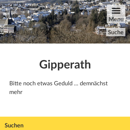
ZUM HAUPTINHALT DER SEITE SPRINGEN
Menu
Suche
Startseite
Gipperath
Rundgang
Bitte noch etwas Geduld ... demnächst
Aktuelles
mehr
Archiv
Unvergessene
Suchen