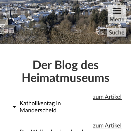
ZUM HAUPTINHALT DER SEITE SPRINGEN
Menu
Suche
Startseite
Der Blog des
Rundgang
Heimatmuseums
Aktuelles
zum Artikel
Archiv
Katholikentag in
Manderscheid
Unvergessene
zum Artikel