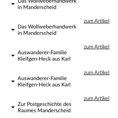
Stadt und Land
Das Wollweberhandwerk
in Manderscheid
Publikationen
zum Artikel
Das Wollweberhandwerk
Blog
in Manderscheid
Impressum
zum Artikel
Datenschutz
Auswanderer-Familie
Kleifgen-Heck aus Karl
zum Artikel
Auswanderer-Familie
Kleifgen-Heck aus Karl
zum Artikel
Zur Postgeschichte des
Raumes Manderscheid