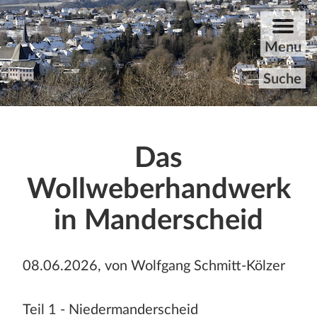
ZUM HAUPTINHALT DER SEITE SPRINGEN
Menu
Suche
Startseite
Das
Rundgang
Wollweberhandwerk
Aktuelles
in Manderscheid
Archiv
08.06.2026, von Wolfgang Schmitt-Kölzer
Unvergessene
Teil 1 - Niedermanderscheid