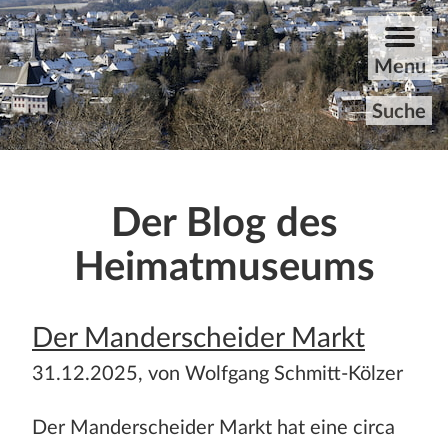
ZUM HAUPTINHALT DER SEITE SPRINGEN
Menu
Suche
Startseite
Der Blog des
Rundgang
Heimatmuseums
Aktuelles
Der Manderscheider Markt
Archiv
31.12.2025, von Wolfgang Schmitt-Kölzer
Unvergessene
Der Manderscheider Markt hat eine circa